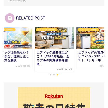
【2026年最新版】
RELATED POST
ッグ（airdog）
エアドッグ（airdog）
エアドッグ（airdog）
アドッグは効果ない？
エアドッグ最安値はど
エアドッグの電気代
感できない理由と正し
こ？【2026年最新】全
い？X5D・X3D・X
使い方を解説
モデルの実質価格を徹
1日・1ヶ月・年...
底...
2026-01-08
2026-0
2026-02-26