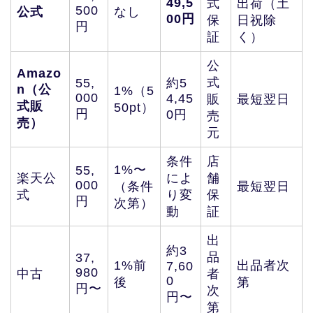
49,5
式
出荷（土
500
公式
なし
00円
保
日祝除
円
証
く）
公
Amazo
式
55,
約5
n（公
1%（5
000
4,45
販
最短翌日
式販
50pt）
円
0円
売
売）
元
条件
店
1%〜
55,
楽天公
によ
舗
000
（条件
最短翌日
式
り変
保
円
次第）
動
証
出
約3
品
37,
1%前
出品者次
7,60
980
中古
者
0
後
第
円〜
次
円〜
第