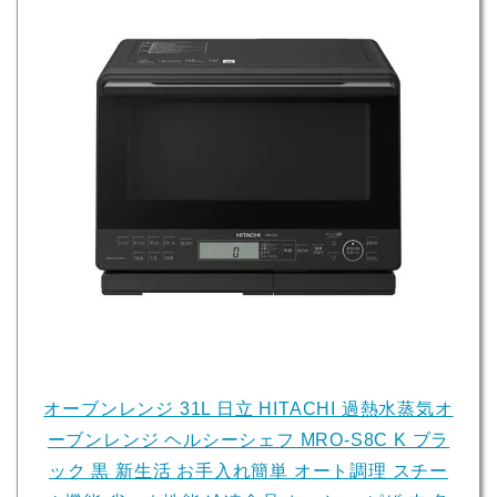
オーブンレンジ 31L 日立 HITACHI 過熱水蒸気オ
ーブンレンジ ヘルシーシェフ MRO-S8C K ブラ
ック 黒 新生活 お手入れ簡単 オート調理 スチー