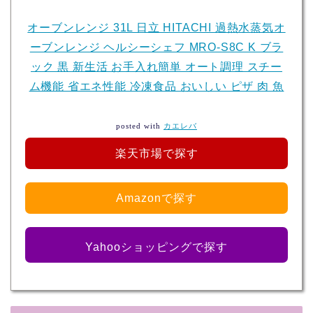
オーブンレンジ 31L 日立 HITACHI 過熱水蒸気オ
ーブンレンジ ヘルシーシェフ MRO-S8C K ブラ
ック 黒 新生活 お手入れ簡単 オート調理 スチー
ム機能 省エネ性能 冷凍食品 おいしい ピザ 肉 魚
posted with
カエレバ
楽天市場で探す
Amazonで探す
Yahooショッピングで探す