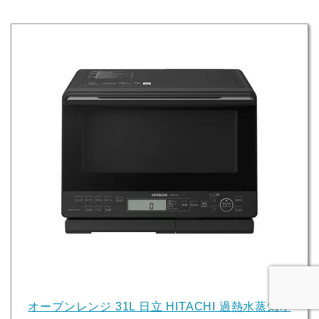
オーブンレンジ 31L 日立 HITACHI 過熱水蒸気オ