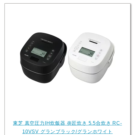
東芝 真空圧力IH炊飯器 炎匠炊き 5.5合炊き RC-
10VSV グランブラック/グランホワイト