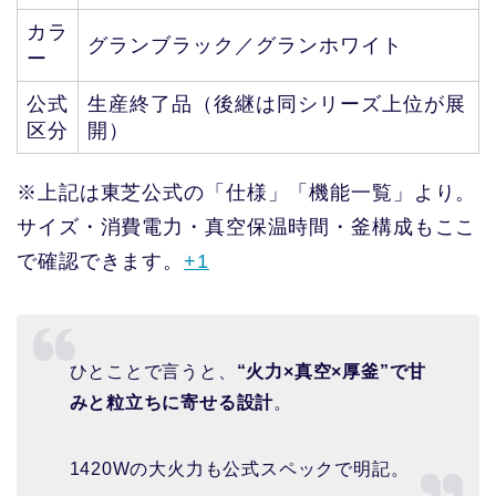
カラ
グランブラック／グランホワイト
ー
公式
生産終了品（後継は同シリーズ上位が展
区分
開）
※上記は東芝公式の「仕様」「機能一覧」より。
サイズ・消費電力・真空保温時間・釜構成もここ
で確認できます。
+1
ひとことで言うと、
“火力×真空×厚釜”で甘
みと粒立ちに寄せる設計
。
1420Wの大火力も公式スペックで明記。