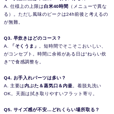
A. 仕様上の上限は
白米40時間
（メニューで異な
る）。ただし風味のピークは24h前後と考えるの
が無難。
Q3. 早炊きはどのコース？
A.
「そくうま」
。短時間でそこそこおいしい、
がコンセプト。時間に余裕がある日は“ねらい炊
き”で食感調整を。
Q4. お手入れパーツは多い？
A. 主要は
内ぶた＆蒸気口＆内釜
。着脱丸洗い
OK。天面は拭き取りやすいフラット寄り。
Q5. サイズ感が不安…どれくらい場所取る？