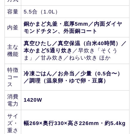
容量
5.5合（1.0L）
銅かまど丸釜・底厚5mm／内面ダイヤ
内釜
モンドチタン、外面銅コート
真空ひたし／真空保温（白米40時間）／
主な
本かまど5通り炊き
／早炊き「そくう
機能
ま」／甘み炊き／ねらい炊き ほか
特徴
冷凍ごはん／お弁当／少量（0.5合〜）
コー
／調理（温泉卵・ゆで卵・豆腐）
ス
消費
1420W
電力
サイ
ズ・
幅269×奥行330×高さ226mm・約5.4kg
重さ