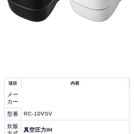
項目
内容
メー
カー
RC-10VSV
型番
炊飯
真空圧力IH
方式