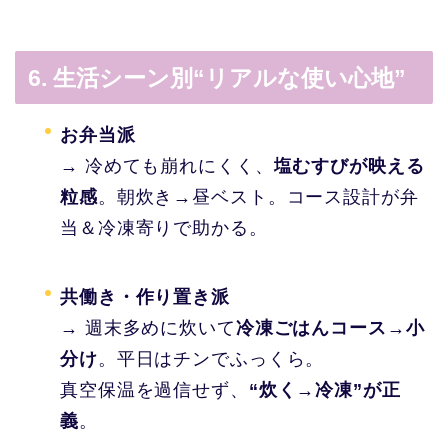
6. 生活シーン別“リアルな使い心地”
お弁当派
→ 冷めても崩れにくく、
塩むすびが映える
粒感
。朝炊き→昼ベスト。コース設計が弁
当＆冷凍寄りで助かる。
共働き・作り置き派
→ 週末多めに炊いて
冷凍ごはんコース→小
分け
。平日はチンでふっくら。
真空保温を過信せず、
“炊く→冷凍”が正
義
。