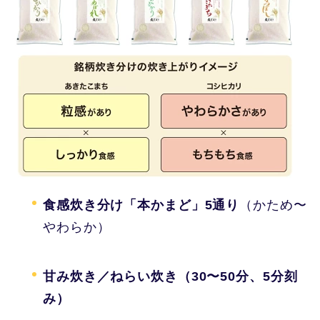
食感炊き分け「本かまど」5通り
（かため〜
やわらか）
甘み炊き／ねらい炊き（30〜50分、5分刻
み）