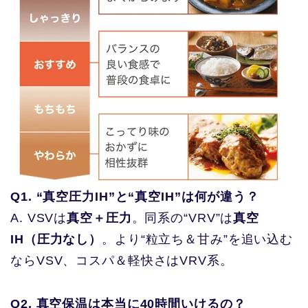
Q1. “真空圧力IH”と“真空IH”は何が違う？
A. VSVは
真空＋圧力
。同系の“VRV”は
真空
IH（圧力なし）
。より“粒立ち＆甘み”を追い込む
ならVSV、コスパ＆軽快さはVRV系。
Q2. 真空保温は本当に40時間いけるの？