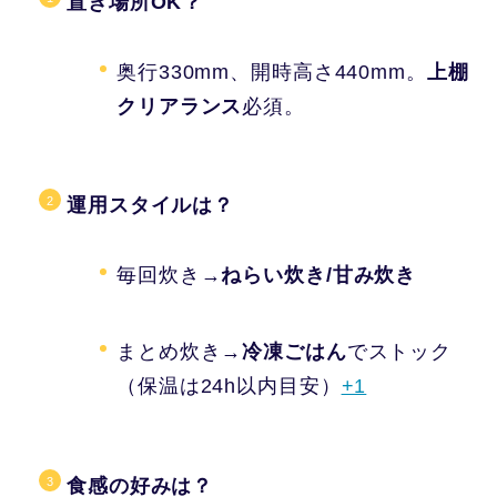
置き場所OK？
奥行330mm、開時高さ440mm。
上棚
クリアランス
必須。
運用スタイルは？
毎回炊き→
ねらい炊き/甘み炊き
まとめ炊き→
冷凍ごはん
でストック
（保温は24h以内目安）
+1
食感の好みは？