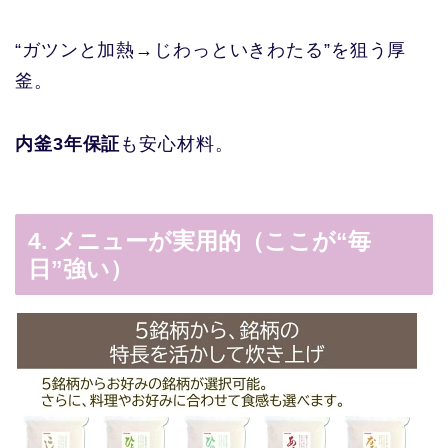
“ガツンと加熱→じわっといきわたる”を狙う厚
釜。
内釜3年保証
も安心材料。
4. メニューが実用的（ここが“毎
日”強い）