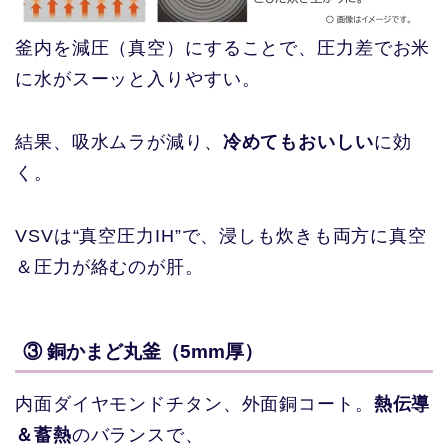
釜内を減圧（真空）にすることで、圧力差でお米
に水がスーッと入りやすい。
結果、吸水ムラが減り、
冷めてもおいしい
に効
く。
VSVは“真空圧力IH”で、浸しも炊きも両方に真空
＆圧力が絡むのが肝。
③ 銅かまど丸釜（5mm厚）
内面ダイヤモンドチタン、外面銅コート。
熱伝導
＆蓄熱
のバランスで、