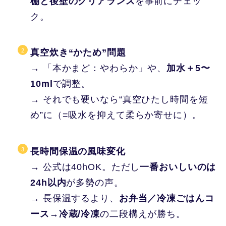
棚と後壁のクリアランス
を事前にチェッ
ク。
真空炊き“かため”問題
→ 「本かまど：やわらか」や、
加水＋5〜
10ml
で調整。
→ それでも硬いなら“真空ひたし時間を短
め”に（=吸水を抑えて柔らか寄せに）。
長時間保温の風味変化
→ 公式は40hOK。ただし
一番おいしいのは
24h以内
が多勢の声。
→ 長保温するより、
お弁当／冷凍ごはんコ
ース→冷蔵/冷凍
の二段構えが勝ち。