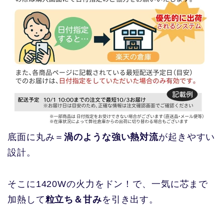
底面に丸み＝
渦のような強い熱対流
が起きやすい
設計。
そこに1420Wの火力をドン！で、一気に芯まで
加熱して
粒立ち＆甘み
を引き出す。