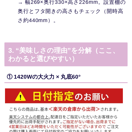
→ 幅269×奥行330×高さ226mm。設置棚の
奥行とフタ開きの高さもチェック（開時高
さ約440mm）。
3. “美味しさの理由”を分解（ここ、
わかると選びやすい）
① 1420Wの大火力 × 丸底60°