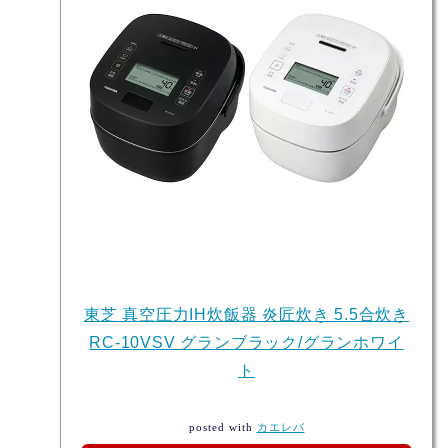
東芝 真空圧力IH炊飯器 炎匠炊き 5.5合炊き
RC-10VSV グランブラック/グランホワイ
ト
posted with
カエレバ