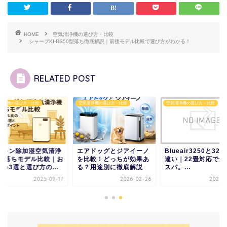
HOME
空気清浄機の選び方・比較
シャープKI-RS50型落ち徹底解説｜前後モデル比較で選び方がわかる！
RELATED POST
清浄機の選び方・比較
空気清浄機の選び方・比較
空気清浄機の選び方・比較
イキン除加湿空気清浄
エアドッグとジアイーノ
Blueair3250と325
 型落ちモデル比較｜お
を比較！どっちが効果あ
違い｜22畳対応で最
め3選と選び方の...
る？用途別に徹底解説
スパ。...
2025-09-17
2026-02-26
2025-1