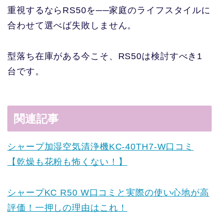
重視するならRS50を──家庭のライフスタイルに
合わせて選べば失敗しません。
型落ち在庫がある今こそ、RS50は検討すべき1
台です。
関連記事
シャープ加湿空気清浄機KC-40TH7-W口コミ
【乾燥も花粉も怖くない！】
シャープKC R50 W口コミと実際の使い心地が高
評価！一押しの理由はこれ！