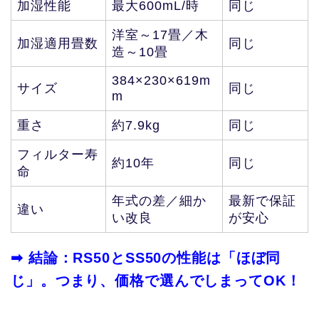
加湿性能
最大600mL/時
同じ
洋室～17畳／木
加湿適用畳数
同じ
造～10畳
384×230×619m
サイズ
同じ
m
重さ
約7.9kg
同じ
フィルター寿
約10年
同じ
命
年式の差／細か
最新で保証
違い
い改良
が安心
➡ 結論：RS50とSS50の性能は「ほぼ同
じ」。つまり、価格で選んでしまってOK！