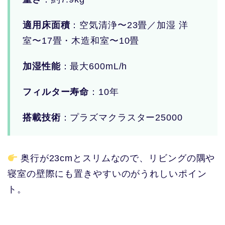
適用床面積
：空気清浄〜23畳／加湿 洋
室〜17畳・木造和室〜10畳
加湿性能
：最大600mL/h
フィルター寿命
：10年
搭載技術
：プラズマクラスター25000
奥行が23cmとスリムなので、リビングの隅や
寝室の壁際にも置きやすいのがうれしいポイン
ト。